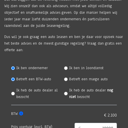
Wij zien onszelf dan ook als adviseurs, omdat we altijd volledig
objectief en onafhankelijk advies geven. Op die manier helpen wij
ieder jaar maar liefst duizenden ondernemers én particulieren
razendsnel aan de juiste leaseregeling.
Dus wil je ook graag een auto leasen en ben je daar voor opzoek naar
het beste advies en de meest gunstige regeling? Vraag dan gratis een
offerte aan:
Ik ben ondernemer
Ik ben in loondienst
Betreft een BTW-auto
Betreft een marge auto
Ik heb de auto dealer al
Ik heb de auto dealer
nog
bezocht
niet
bezocht
BTW
Prijs voertuig (excl. BTW)