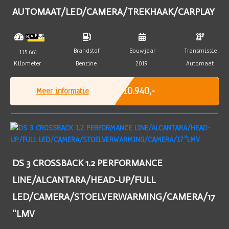
AUTOMAAT/LED/CAMERA/TREKHAAK/CARPLAY
Brandstof
Bouwjaar
Transmissie
115.661
Kilometer
Benzine
2019
Automaat
Marge
€ 10.940,-
Meer informatie
DS 3 CROSSBACK 1.2 PERFORMANCE
LINE/ALCANTARA/HEAD-UP/FULL
LED/CAMERA/STOELVERWARMING/CAMERA/17
''LMV