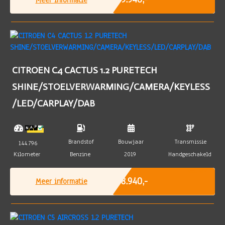
CITROEN C4 CACTUS 1.2 PURETECH
SHINE/STOELVERWARMING/CAMERA/KEYLESS
/LED/CARPLAY/DAB
Brandstof
Bouwjaar
Transmissie
144.796
Kilometer
Benzine
2019
Handgeschakeld
Incl. BTW
€ 8.940,-
Meer informatie