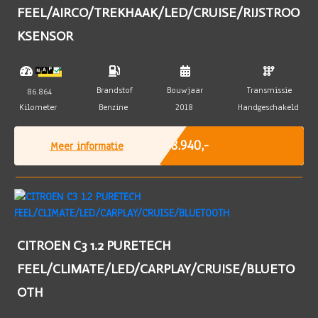
FEEL/AIRCO/TREKHAAK/LED/CRUISE/RIJSTROO
KSENSOR
Brandstof
Bouwjaar
Transmissie
86.864
Kilometer
Benzine
2018
Handgeschakeld
Marge
€ 8.940,-
Meer informatie
CITROEN C3 1.2 PURETECH
FEEL/CLIMATE/LED/CARPLAY/CRUISE/BLUETO
OTH