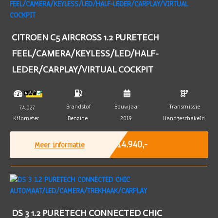
CITROEN C5 AIRCROSS 1.2 PURETECH
FEEL/CAMERA/KEYLESS/LED/HALF-
LEDER/CARPLAY/VIRTUAL COCKPIT
Brandstof
Bouwjaar
Transmissie
74.027
Kilometer
Benzine
2019
Handgeschakeld
Incl. BTW
€ 14.940,-
Meer informatie
DS 3 1.2 PURETECH CONNECTED CHIC