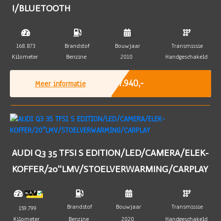
I/BLUETOOTH
168.873
Brandstof
Bouwjaar
Transmissie
Kilometer
Benzine
2010
Handgeschakeld
Marge
€ 7.940,-
Meer informatie
AUDI Q3 35 TFSI S EDITION/LED/CAMERA/ELEK-
KOFFER/20''LMV/STOELVERWARMING/CARPLAY
Brandstof
Bouwjaar
Transmissie
159.799
Kilometer
Benzine
2020
Handgeschakeld